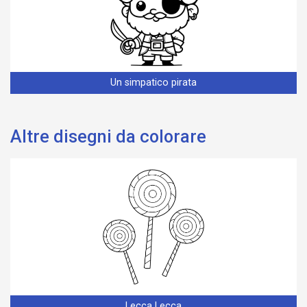
Un simpatico pirata
Altre disegni da colorare
Lecca Lecca