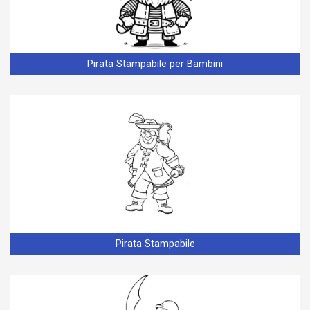
Pirata Stampabile per Bambini
Pirata Stampabile