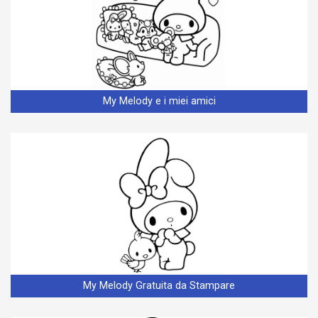
My Melody e i miei amici
My Melody Gratuita da Stampare