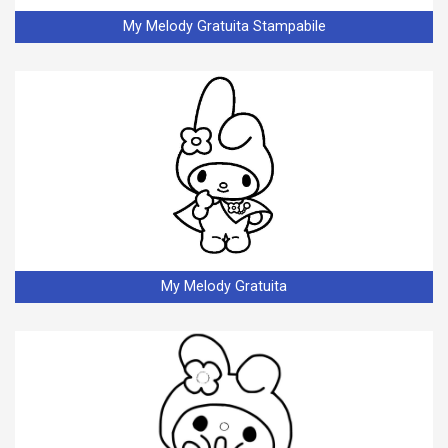
My Melody Gratuita Stampabile
My Melody Gratuita