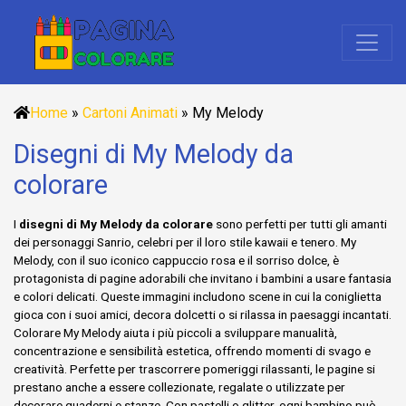
Home
»
Cartoni Animati
»
My Melody
Disegni di My Melody da
colorare
I
disegni di My Melody da colorare
sono perfetti per tutti gli amanti
dei personaggi Sanrio, celebri per il loro stile kawaii e tenero. My
Melody, con il suo iconico cappuccio rosa e il sorriso dolce, è
protagonista di pagine adorabili che invitano i bambini a usare fantasia
e colori delicati. Queste immagini includono scene in cui la coniglietta
gioca con i suoi amici, decora dolcetti o si rilassa in paesaggi incantati.
Colorare My Melody aiuta i più piccoli a sviluppare manualità,
concentrazione e sensibilità estetica, offrendo momenti di svago e
creatività. Perfette per trascorrere pomeriggi rilassanti, le pagine si
prestano anche a essere collezionate, regalate o utilizzate per
decorare quaderni e stanze. Con pastelli o glitter, ogni bambino può