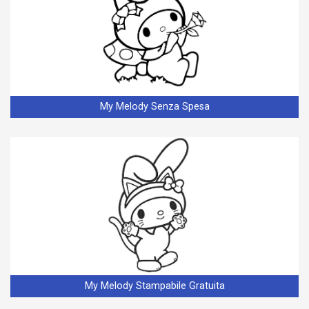
My Melody Senza Spesa
My Melody Stampabile Gratuita