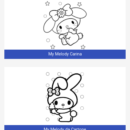
My Melody Carina
My Melody da Cartone