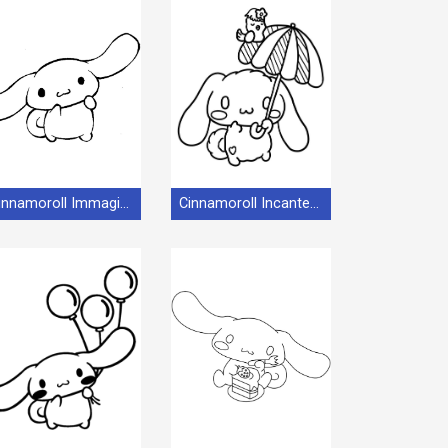
Cinnamoroll Immagine Stampabile
Cinnamoroll Incantevole