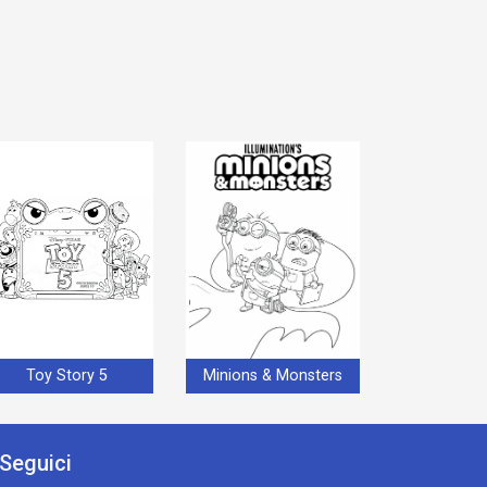
Toy Story 5
Minions & Monsters
Seguici