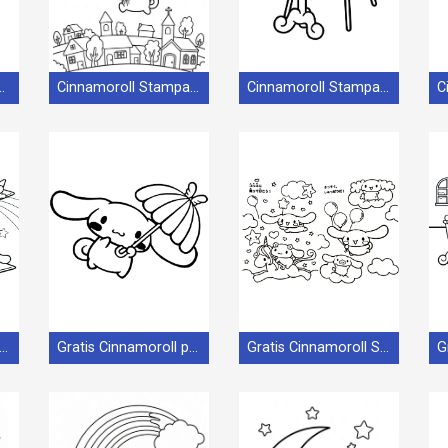
ll Splendido
Cinnamoroll Stampabile Gratis
Cinnamoroll Stampabile per Bambini
tis Cinnamoroll da Stampare
Gratis Cinnamoroll per Bimbi
Gratis Cinnamoroll Stampabile