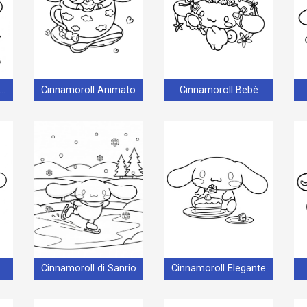
nnamoroll Amichevole
Cinnamoroll Animato
Cinnamoroll Bebè
Cinnamoroll di Sanrio
Cinnamoroll Elegante