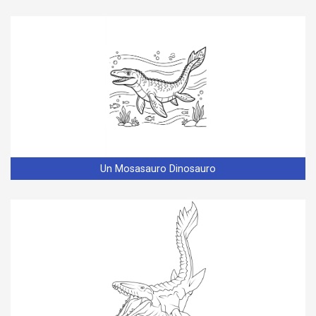
Un Mosasauro Dinosauro