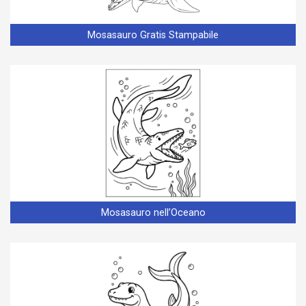
Mosasauro Gratis Stampabile
Mosasauro nell’Oceano