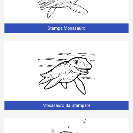
Stampa Mosasauro
Mosasauro da Stampare