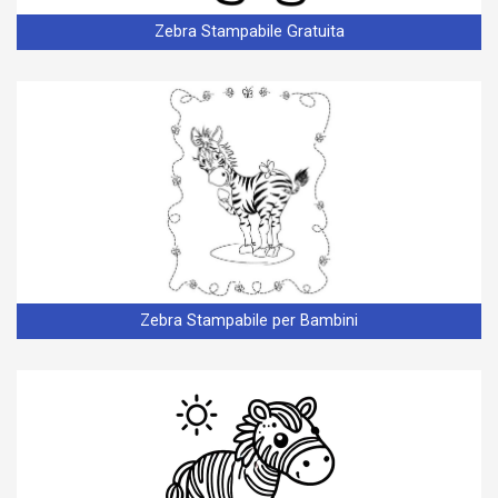
Zebra Stampabile Gratuita
Zebra Stampabile per Bambini