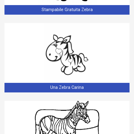
Stampabile Gratuita Zebra
Una Zebra Carina