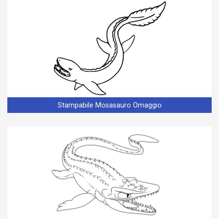
Stampabile Mosasauro Omaggio