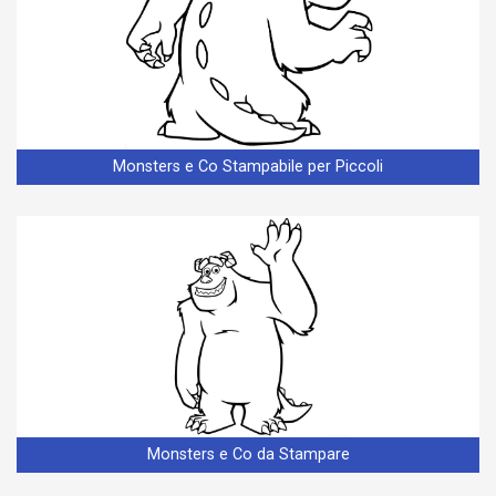
Monsters e Co Stampabile per Piccoli
Monsters e Co da Stampare