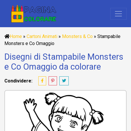
Home
»
Cartoni Animati
»
Monsters & Co
»
Stampabile
Monsters e Co Omaggio
Disegni di Stampabile Monsters
e Co Omaggio da colorare
Condividere: