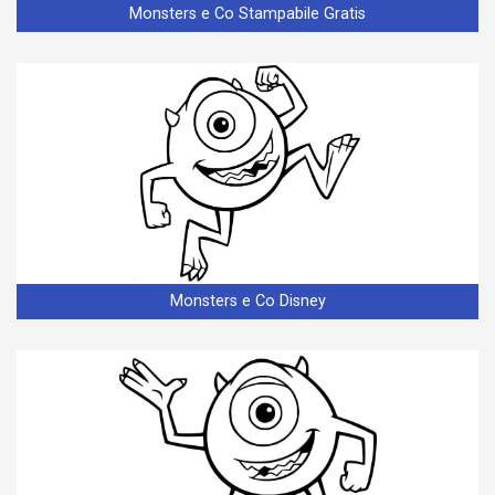
Monsters e Co Stampabile Gratis
Monsters e Co Disney