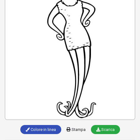
Colore in linea
Stampa
Scarica