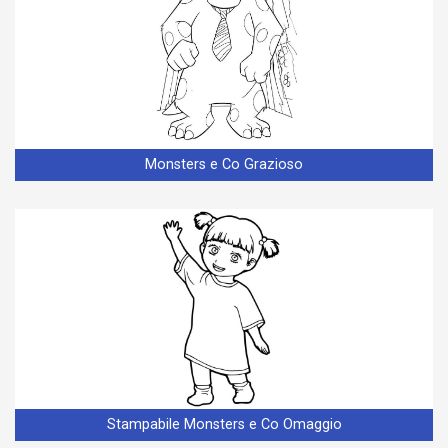
Monsters e Co Grazioso
Stampabile Monsters e Co Omaggio