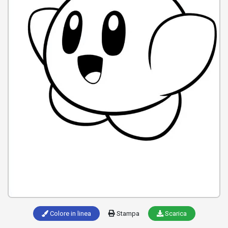
Colore in linea
Stampa
Scarica