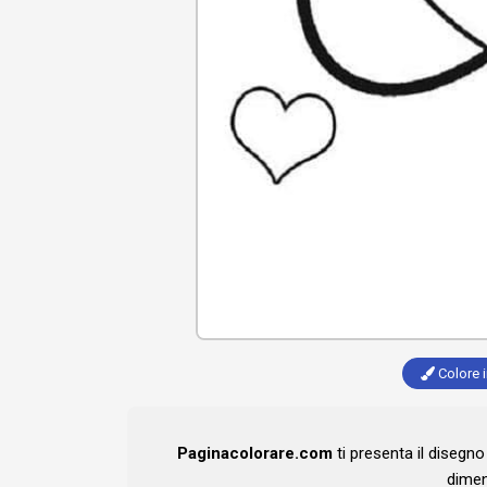
Colore i
Paginacolorare.com
ti presenta il disegn
dimen