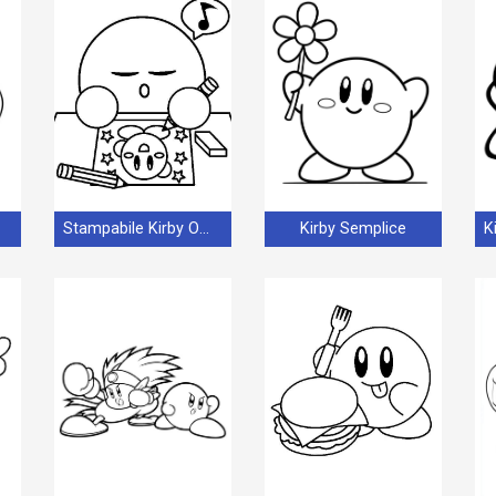
Stampabile Kirby Omaggio
Kirby Semplice