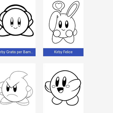
Kirby Gratis per Bambini
Kirby Felice