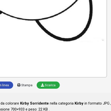
n linea
Stampa
Scarica
o da colorare
Kirby Sorridente
nella categoria
Kirby
in formato JPG 
sione 700×933 e peso: 22 KB .