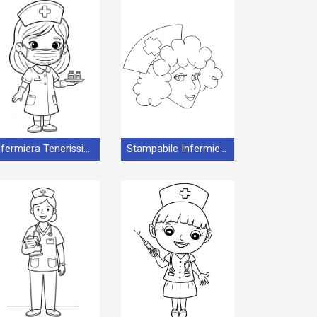
Infermiera Tenerissima
Stampabile Infermiera Omaggio