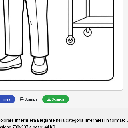
n linea
Stampa
Scarica
colorare
Infermiera Elegante
nella categoria
Infermieri
in formato 
sione 700×937 e peso: 44 KB .