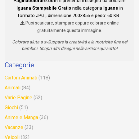
Paginacolorare.com
ti presenta il disegno da colorare
Iguana Stampabile Gratis
nella categoria
Iguane
in
formato JPG , dimensione 700×856 e peso: 60 KB .
Puoi scaricare, stampare oppure colorare online
gratuitamente questa immagine.
Colorare aiuta a sviluppare la creatività e la motricità fine nei
bambini. Scopri altri disegni nelle sezioni qui sotto!
Categorie
Cartoni Animati
(118)
Animali
(84)
Varie Pagine
(52)
Giochi
(51)
Anime e Manga
(36)
Vacanze
(33)
Veicoli
(32)