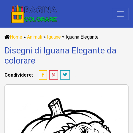
Home
»
Animali
»
Iguane
»
Iguana Elegante
Disegni di Iguana Elegante da
colorare
Condividere: