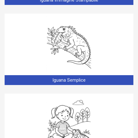
Iguana Immagine Stampabile
Iguana Semplice