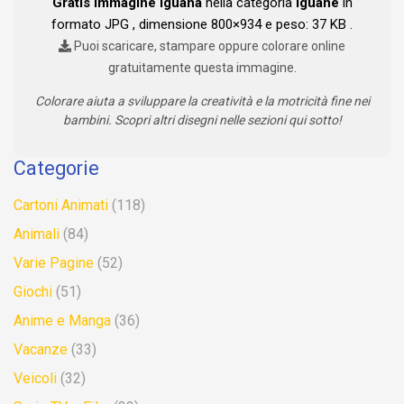
Gratis Immagine Iguana
nella categoria
Iguane
in
formato JPG , dimensione 800×934 e peso: 37 KB .
Puoi scaricare, stampare oppure colorare online
gratuitamente questa immagine.
Colorare aiuta a sviluppare la creatività e la motricità fine nei
bambini. Scopri altri disegni nelle sezioni qui sotto!
Categorie
Cartoni Animati
(118)
Animali
(84)
Varie Pagine
(52)
Giochi
(51)
Anime e Manga
(36)
Vacanze
(33)
Veicoli
(32)