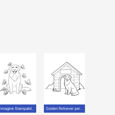
Immagine Stampabile Golden Retriever
Golden Retriever per Bimbi di 3 Anni