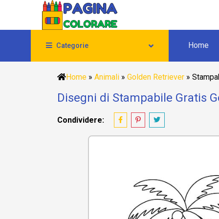
Home
Categorie
Home
»
Animali
»
Golden Retriever
»
Stampab
Disegni di Stampabile Gratis G
Condividere: