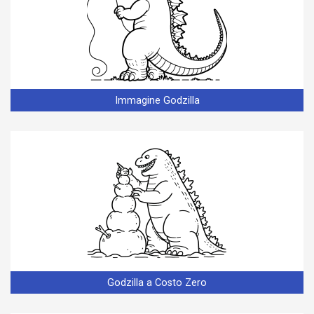
Immagine Godzilla
Godzilla a Costo Zero