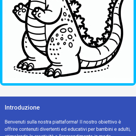
Introduzione
Benvenuti sulla nostra piattaforma! Il nostro obiettivo è
offrire contenuti divertenti ed educativi per bambini e adulti,