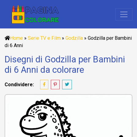
Home
»
Serie TV e Film
»
Godzilla
»
Godzilla per Bambini
di 6 Anni
Disegni di Godzilla per Bambini
di 6 Anni da colorare
Condividere: