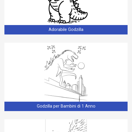
Adorabile Godzilla
Godzilla per Bambini di 1 Anno