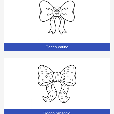
Fiocco carino
Fiocco omaggio