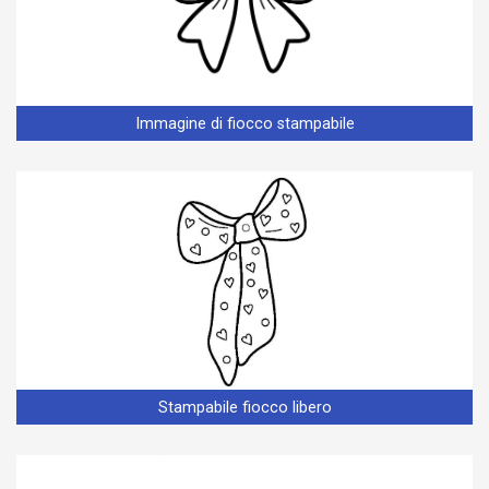
Immagine di fiocco stampabile
Stampabile fiocco libero