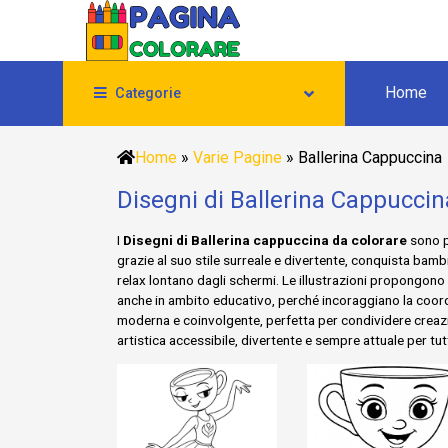
Home
Categorie
Home
»
Varie Pagine
»
Ballerina Cappuccina
Disegni di Ballerina Cappuccin
I
Disegni di Ballerina cappuccina da colorare
sono pe
grazie al suo stile surreale e divertente, conquista bamb
relax lontano dagli schermi. Le illustrazioni propongono p
anche in ambito educativo, perché incoraggiano la coord
moderna e coinvolgente, perfetta per condividere creazi
artistica accessibile, divertente e sempre attuale per tutt