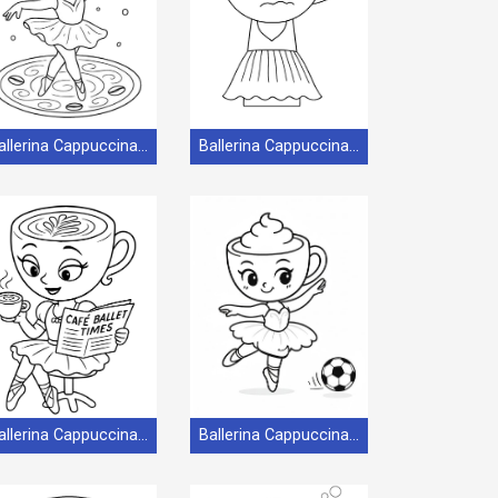
Ballerina Cappuccina gratis per bambini
Ballerina Cappuccina gratis stampabile
Ballerina Cappuccina in versione stampabile
Ballerina Cappuccina per bambini di 1 anno