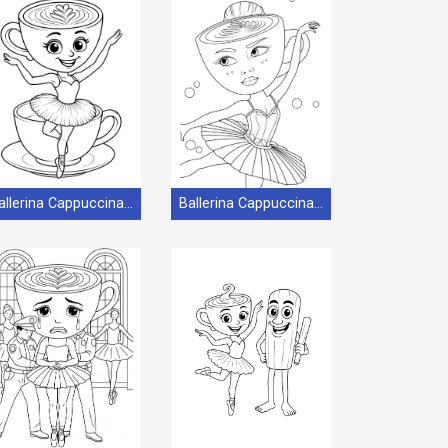
Ballerina Cappuccina per bambini
Ballerina Cappuccina senza costo