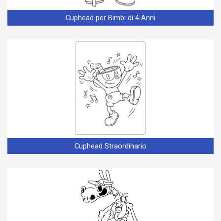
Cuphead per Bimbi di 4 Anni
Cuphead Straordinario