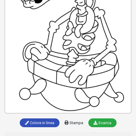
Colore in linea
Stampa
Scarica