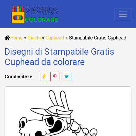
Home
»
Giochi
»
Cuphead
»
Stampabile Gratis Cuphead
Disegni di Stampabile Gratis
Cuphead da colorare
Condividere: