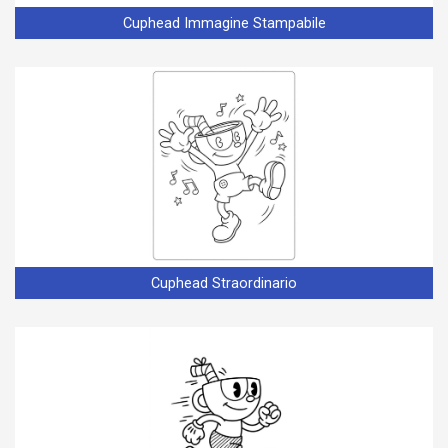
Cuphead Immagine Stampabile
Cuphead Straordinario