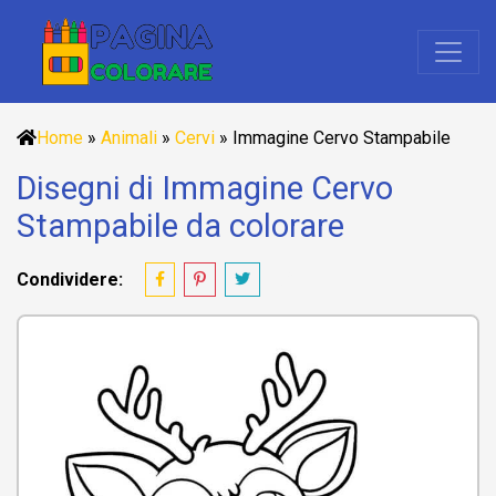
Home
»
Animali
»
Cervi
»
Immagine Cervo Stampabile
Disegni di Immagine Cervo
Stampabile da colorare
Condividere: