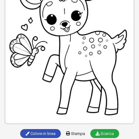
Colore in linea
Stampa
Scarica