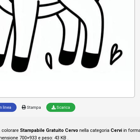
n linea
Stampa
Scarica
a colorare
Stampabile Gratuito Cervo
nella categoria
Cervi
in form
mensione 700×933 e peso: 43 KB .