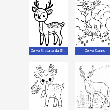
Cervo Gratuito da Stampare
Cervo Carino