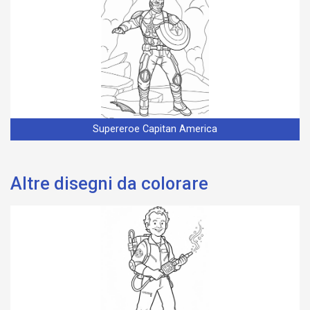
Supereroe Capitan America
Altre disegni da colorare