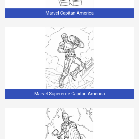
Marvel Capitan America
Marvel Supereroe Capitan America