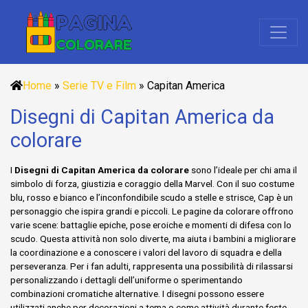
Home
»
Serie TV e Film
»
Capitan America
Disegni di Capitan America da
colorare
I
Disegni di Capitan America da colorare
sono l’ideale per chi ama il
simbolo di forza, giustizia e coraggio della Marvel. Con il suo costume
blu, rosso e bianco e l’inconfondibile scudo a stelle e strisce, Cap è un
personaggio che ispira grandi e piccoli. Le pagine da colorare offrono
varie scene: battaglie epiche, pose eroiche e momenti di difesa con lo
scudo. Questa attività non solo diverte, ma aiuta i bambini a migliorare
la coordinazione e a conoscere i valori del lavoro di squadra e della
perseveranza. Per i fan adulti, rappresenta una possibilità di rilassarsi
personalizzando i dettagli dell’uniforme o sperimentando
combinazioni cromatiche alternative. I disegni possono essere
utilizzati anche per decorazioni a tema o come attività durante feste