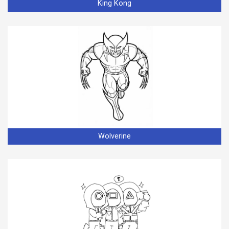
King Kong
Wolverine