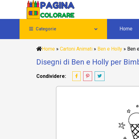
Home
Categorie
Home
»
Cartoni Animati
»
Ben e Holly
»
Ben e
Disegni di Ben e Holly per Bim
Condividere: