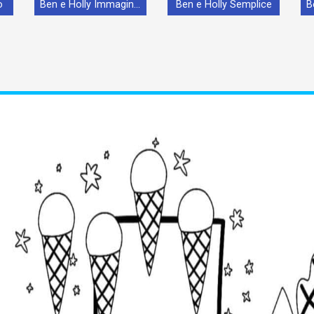
o
Ben e Holly Immagine Stampabile
Ben e Holly Semplice