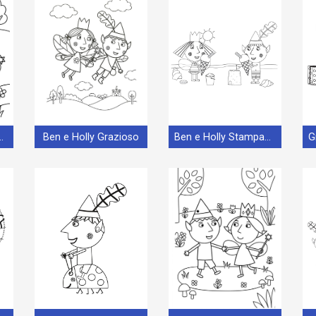
 Straordinario
Ben e Holly Grazioso
Ben e Holly Stampabile per Bambini