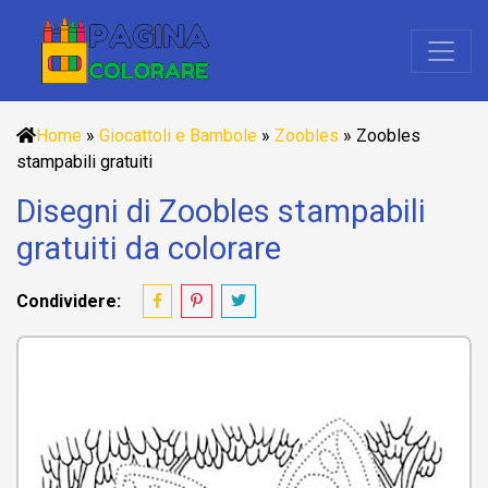
Home
»
Giocattoli e Bambole
»
Zoobles
»
Zoobles
stampabili gratuiti
Disegni di Zoobles stampabili
gratuiti da colorare
Condividere: