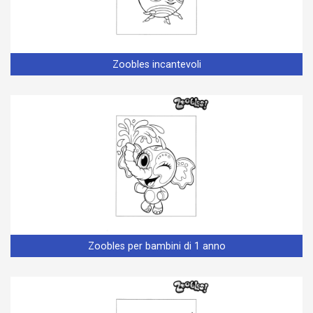
Zoobles incantevoli
Zoobles per bambini di 1 anno