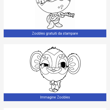
Zoobles gratuiti da stampare
Immagine Zoobles