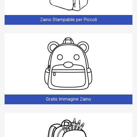
Zaino Stampabile per Piccoli
Gratis Immagine Zaino