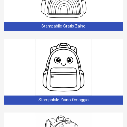
Stampabile Gratis Zaino
Stampabile Zaino Omaggio