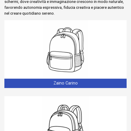
schermi, dove creatività e immaginazione crescono in modo naturale,
favorendo autonomia espressiva, fiducia creativa e piacere autentico
nel creare quotidiano sereno.
Zaino Carino