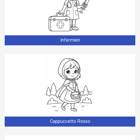
Infermieri
Cappuccetto Rosso