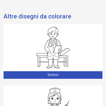
Altre disegni da colorare
Dottori