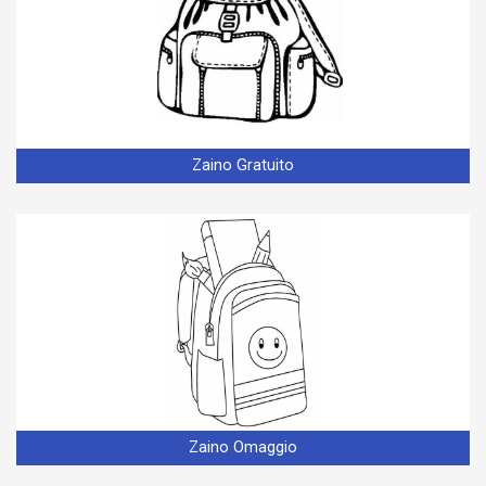
Zaino Gratuito
Zaino Omaggio