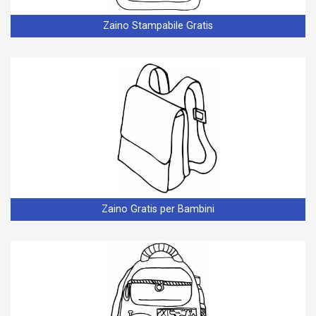
Zaino Stampabile Gratis
Zaino Gratis per Bambini