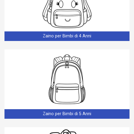
Zaino per Bimbi di 4 Anni
Zaino per Bimbi di 5 Anni