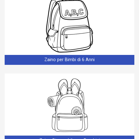
Zaino per Bimbi di 6 Anni