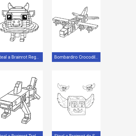
Steal a Brainrot Regalo
Bombardiro Crocodilo Steal a Brainrot