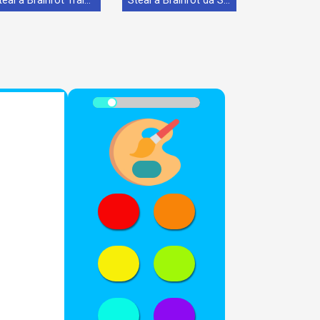
Steal a Brainrot Tralalero Tralala
Steal a Brainrot da Stampare