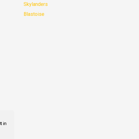
Skylanders
Blastoise
t
in