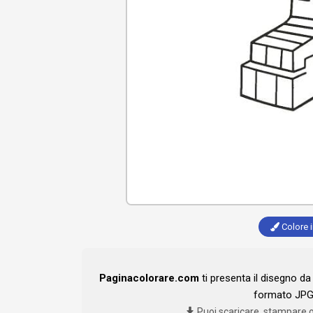
Colore i
Paginacolorare.com
ti presenta il disegno d
formato JPG 
Puoi scaricare, stampare 