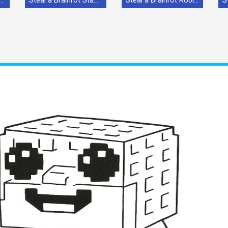
o Signora Steal a Brainrot
Steal a Brainrot Stampabile per Piccoli
Steal a Brainrot Roblox