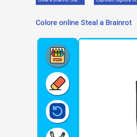
Steal a Brainrot Stampabile
Espress
Colore online Steal a Brainrot