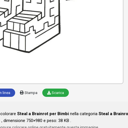
n linea
Stampa
Scarica
a colorare
Steal a Brainrot per Bimbi
nella categoria
Steal a Brainro
, dimensione 750×980 e peso: 38 KB .
oppure colorare online gratuitamente questa immagine.