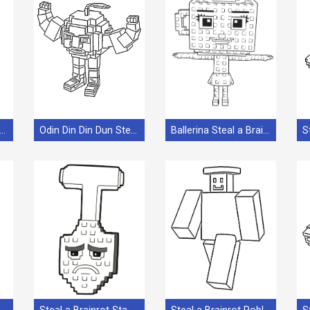
inct Matteo Steal a Brainrot
Odin Din Din Dun Steal a Brainrot
Ballerina Steal a Brainrot