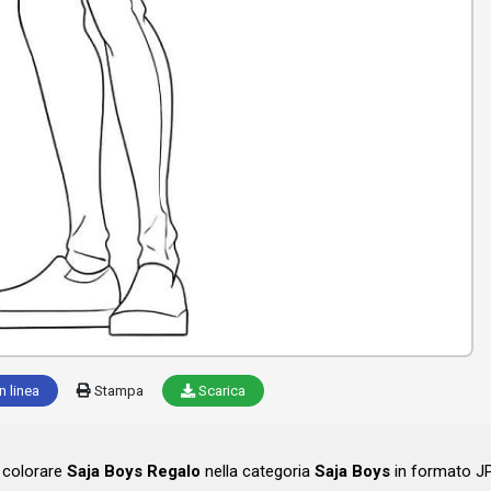
n linea
Stampa
Scarica
a colorare
Saja Boys Regalo
nella categoria
Saja Boys
in formato JP