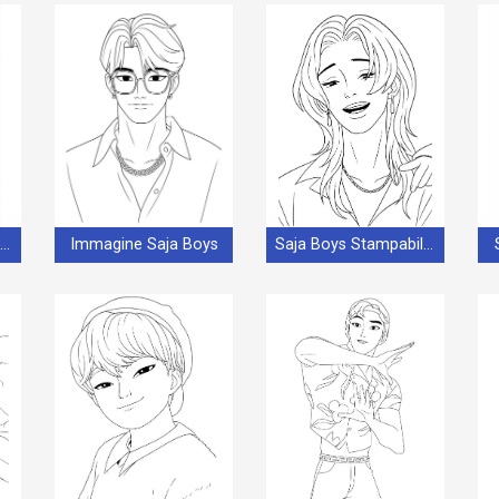
Saja Boys Stampabili per Bambini
Immagine Saja Boys
Saja Boys Stampabili Gratis