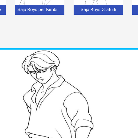
o
Saja Boys per Bimbi di 2 Anni
Saja Boys Gratuiti