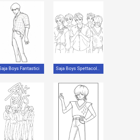
Saja Boys Fantastici
Saja Boys Spettacolari