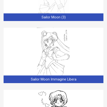
Sailor Moon (3)
Sailor Moon Immagine Libera