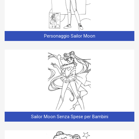
Personaggio Sailor Moon
Sailor Moon Senza Spese per Bambini