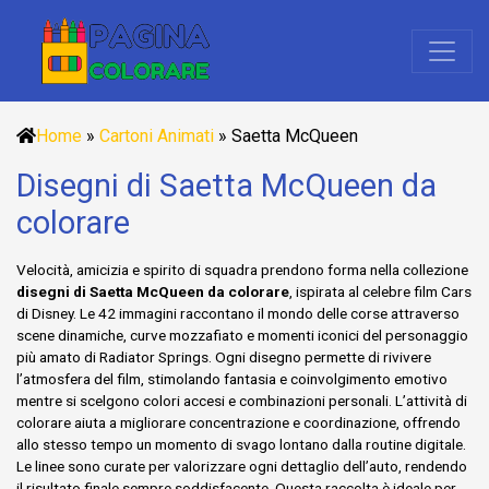
Home
»
Cartoni Animati
»
Saetta McQueen
Disegni di Saetta McQueen da
colorare
Velocità, amicizia e spirito di squadra prendono forma nella collezione
disegni di Saetta McQueen da colorare
, ispirata al celebre film Cars
di Disney. Le 42 immagini raccontano il mondo delle corse attraverso
scene dinamiche, curve mozzafiato e momenti iconici del personaggio
più amato di Radiator Springs. Ogni disegno permette di rivivere
l’atmosfera del film, stimolando fantasia e coinvolgimento emotivo
mentre si scelgono colori accesi e combinazioni personali. L’attività di
colorare aiuta a migliorare concentrazione e coordinazione, offrendo
allo stesso tempo un momento di svago lontano dalla routine digitale.
Le linee sono curate per valorizzare ogni dettaglio dell’auto, rendendo
il risultato finale sempre soddisfacente. Questa raccolta è ideale per