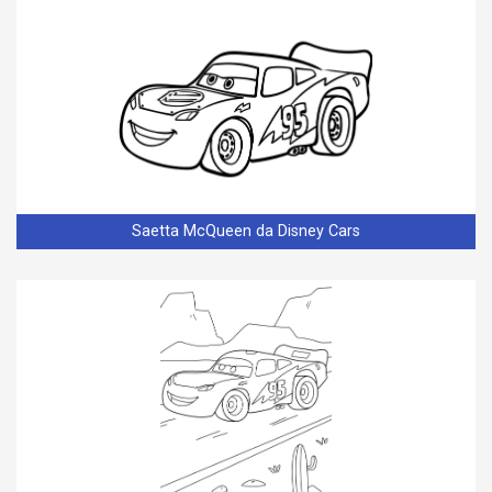
Saetta McQueen da Disney Cars