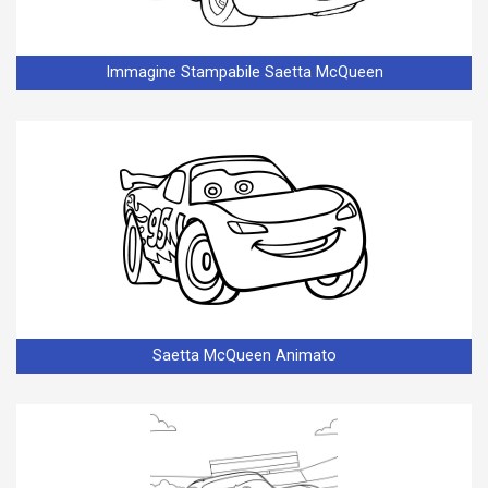
Immagine Stampabile Saetta McQueen
Saetta McQueen Animato