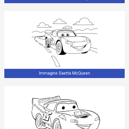
Immagine Saetta McQueen