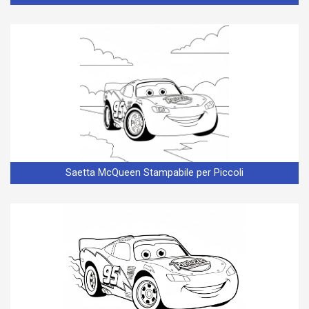
Saetta McQueen Stampabile per Piccoli