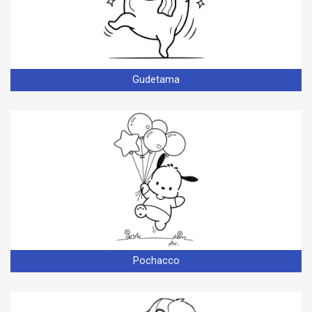
Gudetama
Pochacco