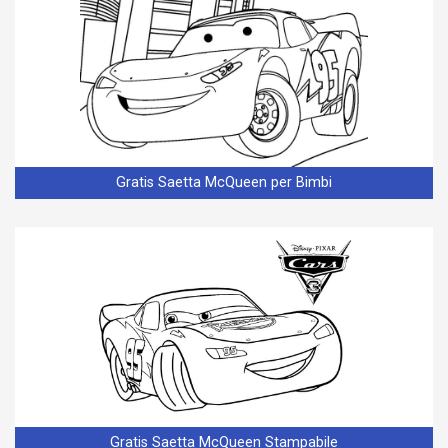
Gratis Saetta McQueen per Bimbi
Gratis Saetta McQueen Stampabile