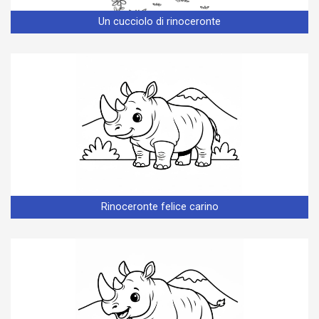
Un cucciolo di rinoceronte
Rinoceronte felice carino