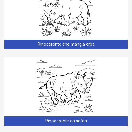
Rinoceronte che mangia erba
Rinoceronte da safari