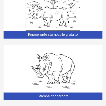
Rinoceronte stampabile gratuito
Stampa rinoceronte