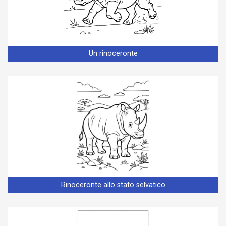
Un rinoceronte
Rinoceronte allo stato selvatico