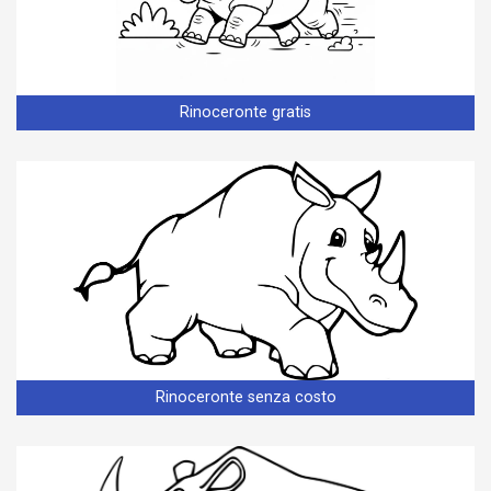
Rinoceronte gratis
Rinoceronte senza costo