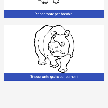
Rinoceronte per bambini
Rinoceronte gratis per bambini