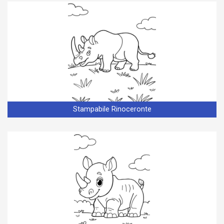
Stampabile Rinoceronte