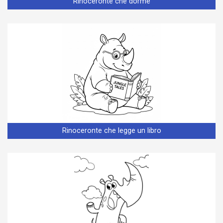
Rinoceronte che dorme
Rinoceronte che legge un libro