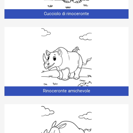
Cucciolo di rinoceronte
Rinoceronte amichevole