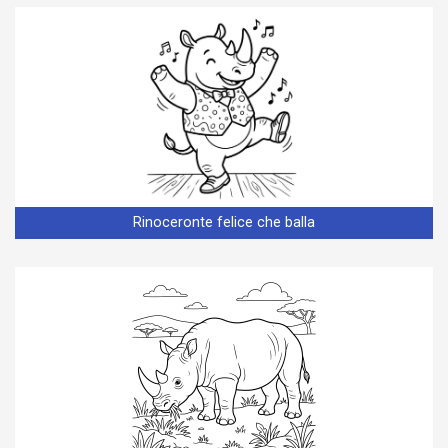
Rinoceronte felice che balla