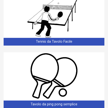
Tennis da Tavolo Facile
Tavolo da ping pong semplice