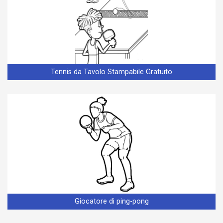
Tennis da Tavolo Stampabile Gratuito
Giocatore di ping-pong