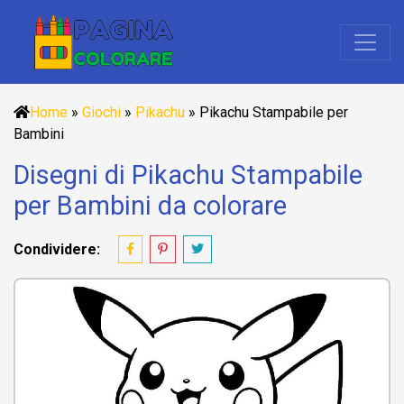
Home
»
Giochi
»
Pikachu
»
Pikachu Stampabile per
Bambini
Disegni di Pikachu Stampabile
per Bambini da colorare
Condividere: