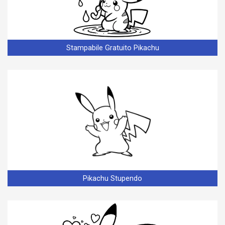
Stampabile Gratuito Pikachu
Pikachu Stupendo