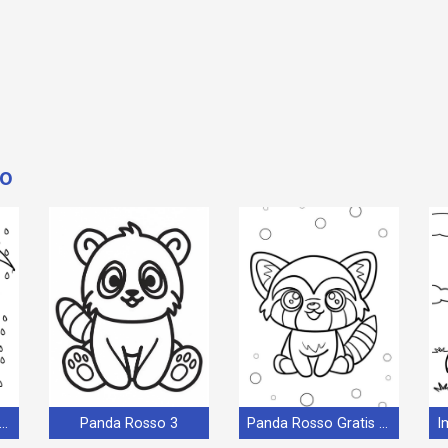
so
tis Panda Rosso da Stampare
Panda Rosso 3
Panda Rosso Gratis per Bambini