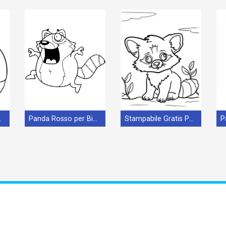
i di 3 Anni
Panda Rosso per Bimbi di 6 Anni
Stampabile Gratis Panda Rosso