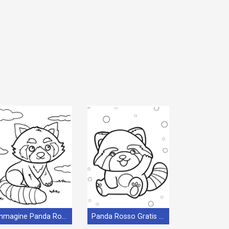
Immagine Panda Rosso
Panda Rosso Gratis Stampabile