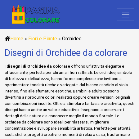
Home
»
Fiori e Piante
»
Orchidee
Disegni di Orchidee da colorare
I
disegni di Orchidee da colorare
offrono un’attività elegante e
affascinante, perfetta per chi ama i fiori raffinati. Le orchidee, simbolo
di bellezza e delicatezza, hanno forme complesse che invitano a
sperimentare tonalità ricche e variegate: dal bianco candido al viola
intenso, fino alle sfumature esotiche. Bambini e adulti possono
divertirsi a riprodurre colori realistici oppure creare versioni originali
con combinazioni insolite. Oltre a stimolare fantasia e creatività, questi
disegni hanno anche un valore educativo: insegnano a osservare i
dettagli della natura e a conoscere meglio il mondo floreale. Le
orchidee da colorare sono ideali per rilassarsi, migliorare
concentrazione e sviluppare sensibilità artistica. Perfette per attività
scolastiche, progetti creativi o momenti di relax a casa, trasformano