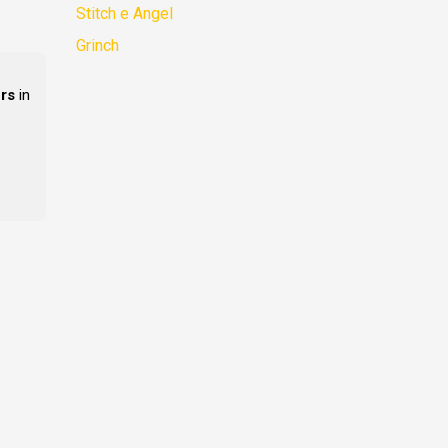
Stitch e Angel
Grinch
rs
in