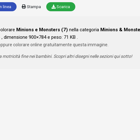
n linea
Stampa
Scarica
colorare
Minions e Monsters (7)
nella categoria
Minions & Monste
, dimensione 900×784 e peso: 71 KB .
oppure colorare online gratuitamente questa immagine.
a motricità fine nei bambini. Scopri altri disegni nelle sezioni qui sotto!