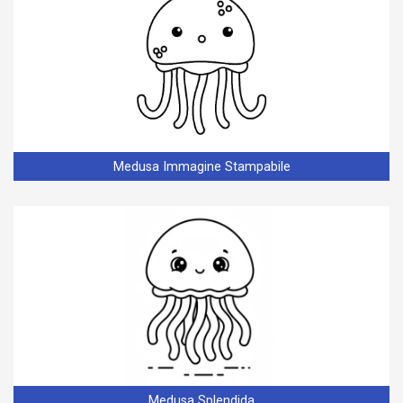
Medusa Immagine Stampabile
Medusa Splendida