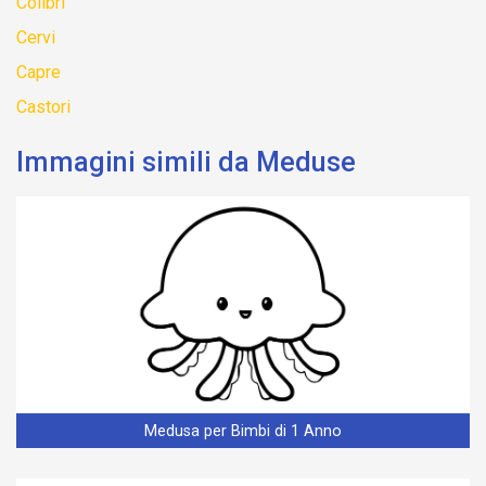
Colibrì
Cervi
Capre
Castori
Immagini simili da Meduse
Medusa per Bimbi di 1 Anno