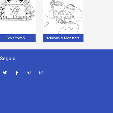
Toy Story 5
Minions & Monsters
Seguici