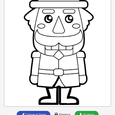
Colore in linea
Stampa
Scarica