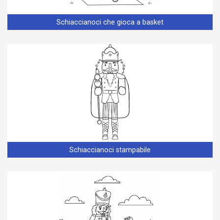
Schiaccianoci che gioca a basket
Schiaccianoci stampabile