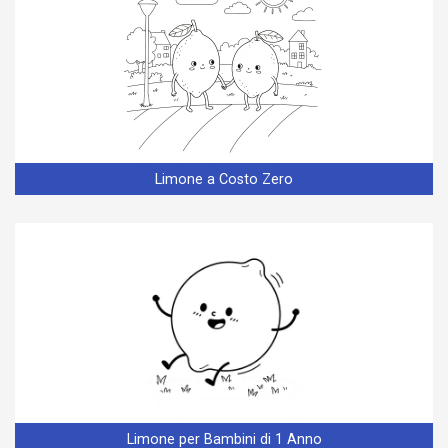
Limone a Costo Zero
Limone per Bambini di 1 Anno