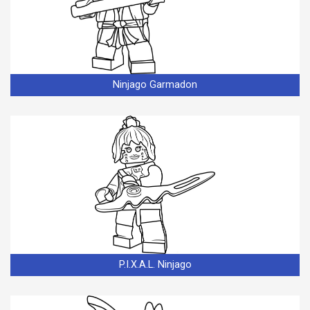
Ninjago Garmadon
P.I.X.A.L. Ninjago