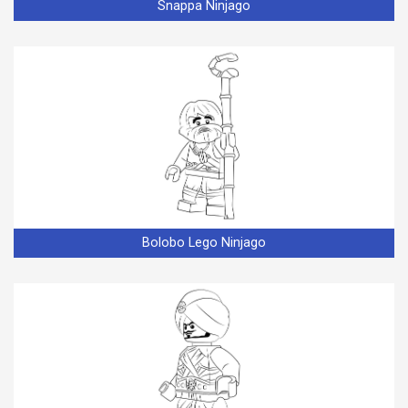
Snappa Ninjago
Bolobo Lego Ninjago