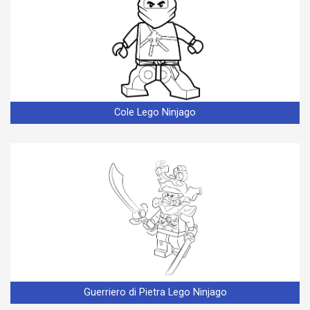
Cole Lego Ninjago
Guerriero di Pietra Lego Ninjago