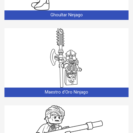
Ghoultar Ninjago
Maestro d’Oro Ninjago