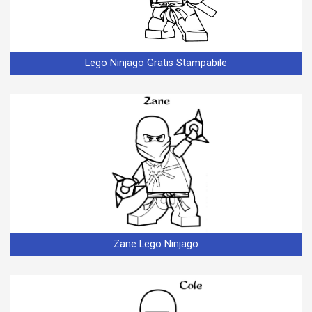
Lego Ninjago Gratis Stampabile
Zane Lego Ninjago