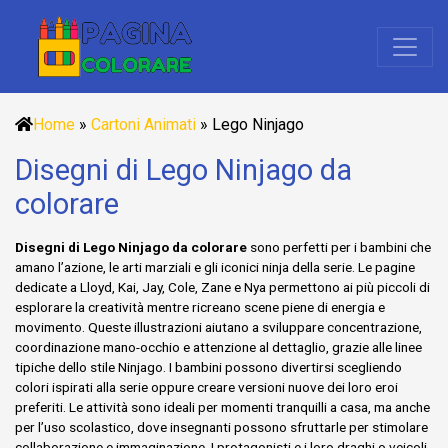
Home
»
Cartoni Animati
»
Lego Ninjago
Disegni di Lego Ninjago da
colorare
Disegni di Lego Ninjago da colorare
sono perfetti per i bambini che
amano l’azione, le arti marziali e gli iconici ninja della serie. Le pagine
dedicate a Lloyd, Kai, Jay, Cole, Zane e Nya permettono ai più piccoli di
esplorare la creatività mentre ricreano scene piene di energia e
movimento. Queste illustrazioni aiutano a sviluppare concentrazione,
coordinazione mano-occhio e attenzione al dettaglio, grazie alle linee
tipiche dello stile Ninjago. I bambini possono divertirsi scegliendo
colori ispirati alla serie oppure creare versioni nuove dei loro eroi
preferiti. Le attività sono ideali per momenti tranquilli a casa, ma anche
per l’uso scolastico, dove insegnanti possono sfruttarle per stimolare
collaborazione e immaginazione. I protagonisti e i loro draghi o veicoli