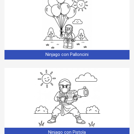
Ninjago con Palloncini
Ninjago con Pistola