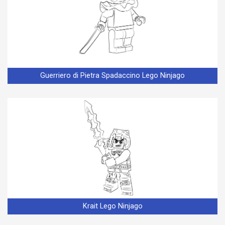
Guerriero di Pietra Spadaccino Lego Ninjago
Krait Lego Ninjago