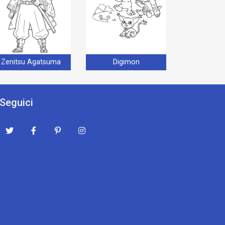
Zenitsu Agatsuma
Digimon
Seguici