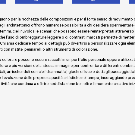
guono per la ricchezza delle composizioni e per il forte senso di movimento
li architettonici offrono numerose possibilità a chi desidera sperimentare con 
stemmi, cieli nuvolosi e scenari che possono essere reinterpretati attraverso
nche l’uso di ombreggiature leggere o di contrasti marcati permette di metter
. Chi ama dedicare tempo ai dettagli può divertirsi a personalizzare ogni ele
i con matite, pennarelli o altri strumenti di colorazione.
da colorare possono essere raccolti in un portfolio personale oppure utilizzat
colorare più versioni della stessa immagine per confrontare differenti com
dali, arricchendoli con cieli drammatici, giochi di luce o dettagli paesaggis
l’evoluzione delle proprie capacità artistiche nel tempo, incoraggiando precis
tività che continua a offrire soddisfazione ben oltre il momento creativo ini