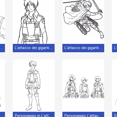
L'attacco dei giganti Senza Spese per Bambini
L'attacco dei giganti Senza Spese
L'attacco dei giganti Stampabile a Costo Zero
'attacco dei giganti
Personaggio in L'attacco dei giganti
Personaggio L'attacco dei giganti