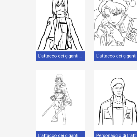
L'attacco dei giganti Senza Spese da Stampare
L'attacco dei giganti Stampabile
Personaggio di L