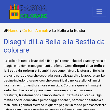
Home
»
Cartoni Animati
»
La Bella e la Bestia
Disegni di La Bella e la Bestia da
colorare
La Bella e la Bestia è una delle fiabe più romantiche della Disney, ricca di
magia, emozioni e insegnamenti profondi. Con i
disegni di La Bella e
la Bestia da colorare
, i bambini possono rivivere la storia di Belle, la
giovane coraggiosa che scopre la vera bellezza oltre le apparenze. Le
pagine includono scene iconiche come il ballo nel castello, gli amici
incantati e i momenti di amore e amicizia. Colorare queste immagini
aiuta i bambini a sviluppare immaginazione, concentrazione e
creatività, trasformando il tempo libero in un’attività educativa. Ogni
matita scelta dona vita a personaggi e scenari, stimolando fantasia e
manualità. I genitori trovano in queste pagine un modo per trasmettere
valori positivi come gentilezza, empatia e fiducia. Ogni disegno