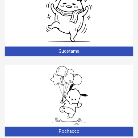
Gudetama
Pochacco