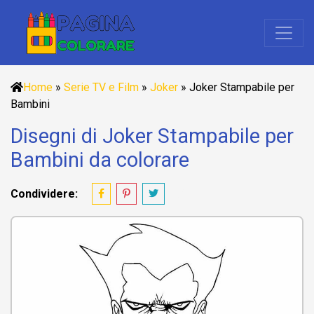
Home
»
Serie TV e Film
»
Joker
»
Joker Stampabile per
Bambini
Disegni di Joker Stampabile per
Bambini da colorare
Condividere: