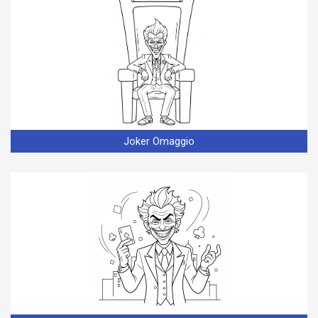
Joker Omaggio