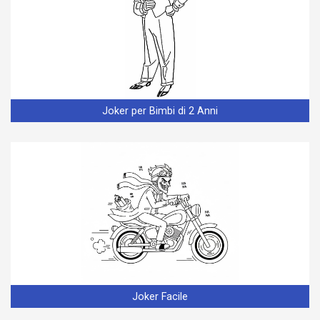
Joker per Bimbi di 2 Anni
Joker Facile