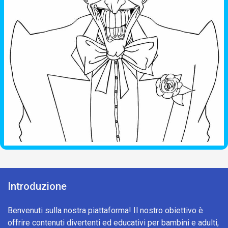
Introduzione
Benvenuti sulla nostra piattaforma! Il nostro obiettivo è
offrire contenuti divertenti ed educativi per bambini e adulti,