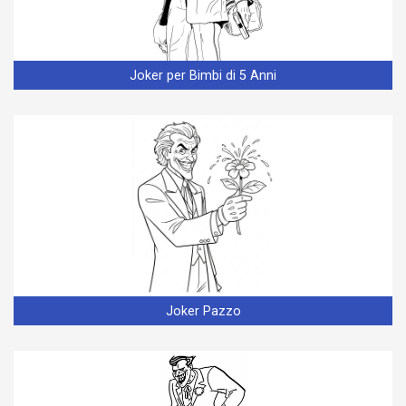
Joker per Bimbi di 5 Anni
Joker Pazzo