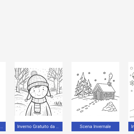
Inverno per Bambini di 4 Anni
Inverno Gratuito da Stampare
Scena Invernale
I