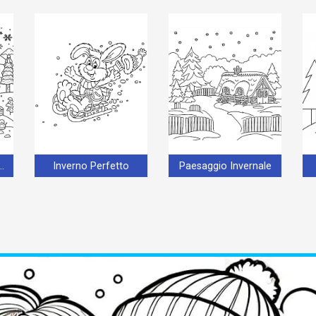
tampabile Gratuito
Inverno Perfetto
Paesaggio Invernale