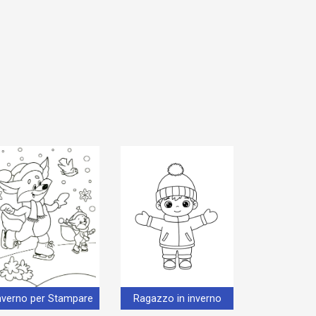
nverno per Stampare
Ragazzo in inverno