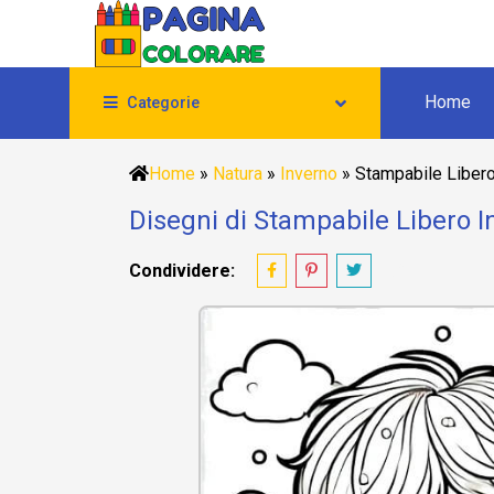
Home
Categorie
Home
»
Natura
»
Inverno
»
Stampabile Libero
Disegni di Stampabile Libero I
Condividere: