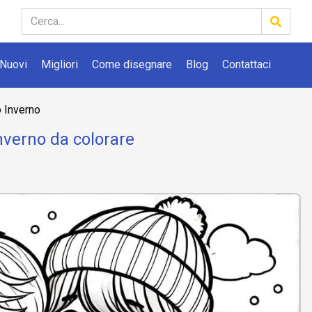
Nuovi
Migliori
Come disegnare
Blog
Contattaci
 Inverno
nverno da colorare