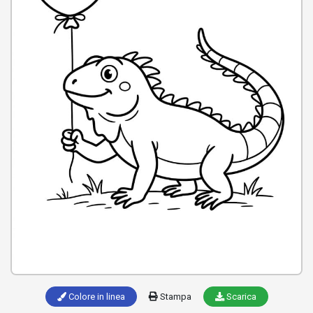
Colore in linea
Stampa
Scarica